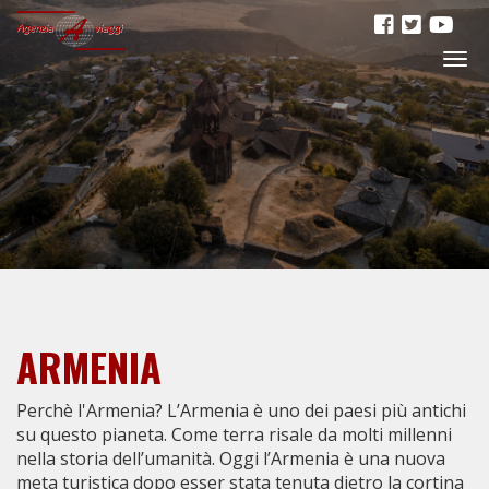
Togg
navig
ARMENIA
Perchè l'Armenia? L’Armenia è uno dei paesi più antichi
su questo pianeta. Come terra risale da molti millenni
nella storia dell’umanità. Oggi l’Armenia è una nuova
meta turistica dopo esser stata tenuta dietro la cortina