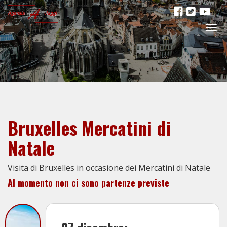
Togg
navig
Bruxelles Mercatini di
Natale
Visita di Bruxelles in occasione dei Mercatini di Natale
Al momento non ci sono partenze previste